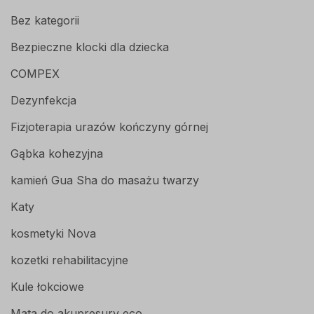
Bez kategorii
Bezpieczne klocki dla dziecka
COMPEX
Dezynfekcja
Fizjoterapia urazów kończyny górnej
Gąbka kohezyjna
kamień Gua Sha do masażu twarzy
Katy
kosmetyki Nova
kozetki rehabilitacyjne
Kule łokciowe
Mata do akupresury eco