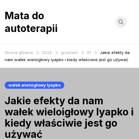
Przejdź
do
Mata do
treści
autoterapii
Strona główna
2022
grudzień
01
Jakie efekty da
nam wałek wieloigłowy lyapko i kiedy właściwie jest go używać
wałek wieloigłowy lyapko
Jakie efekty da nam
wałek wieloigłowy lyapko i
kiedy właściwie jest go
używać