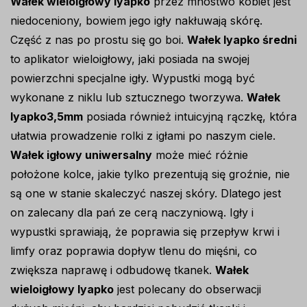
Wałek wieloigłowy lyapko
przez mnóstwo kobiet jest
niedoceniony, bowiem jego igły nakłuwają skórę.
Część z nas po prostu się go boi.
Wałek lyapko średni
to aplikator wieloigłowy, jaki posiada na swojej
powierzchni specjalne igły. Wypustki mogą być
wykonane z niklu lub sztucznego tworzywa.
Wałek
lyapko3,5mm
posiada również intuicyjną rączkę, która
ułatwia prowadzenie rolki z igłami po naszym ciele.
Wałek igłowy uniwersalny
może mieć różnie
położone kolce, jakie tylko prezentują się groźnie, nie
są one w stanie skaleczyć naszej skóry. Dlatego jest
on zalecany dla pań ze cerą naczyniową. Igły i
wypustki sprawiają, że poprawia się przepływ krwi i
limfy oraz poprawia dopływ tlenu do mięśni, co
zwiększa naprawę i odbudowę tkanek.
Wałek
wieloigłowy lyapko
jest polecany do obserwacji