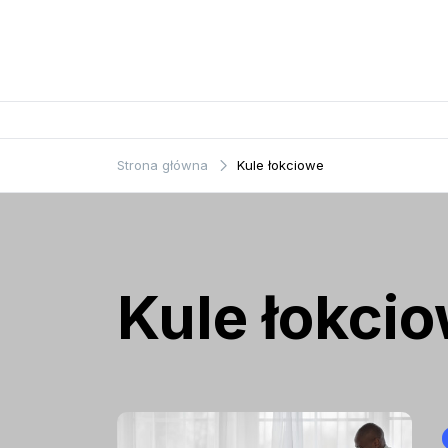
Przejdź
do
treści
Strona główna
Kule łokciowe
Kule łokci