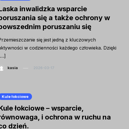
Laska inwalidzka wsparcie
poruszania się a także ochrony w
powszednim poruszaniu się
Przemieszczanie się jest jedną z kluczowych
aktywności w codzienności każdego człowieka. Dzięki
[…]
kasia
2026-03-17
Kule łokciowe
Kule łokciowe – wsparcie,
równowaga, i ochrona w ruchu na
co dzień.