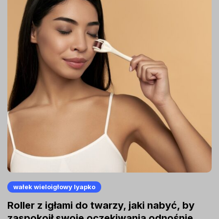
wałek wieloigłowy lyapko
Roller z igłami do twarzy, jaki nabyć, by
zaspokoił swoje oczekiwania odnośnie