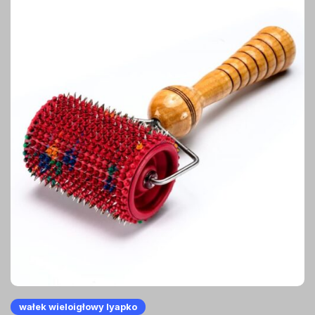
wałek wieloigłowy lyapko