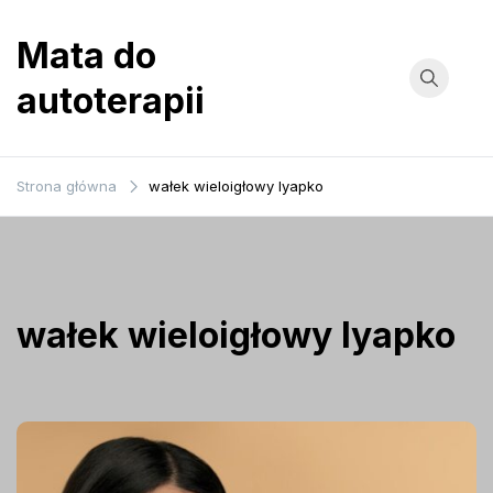
Przejdź
do
Mata do
treści
autoterapii
Strona główna
wałek wieloigłowy lyapko
wałek wieloigłowy lyapko