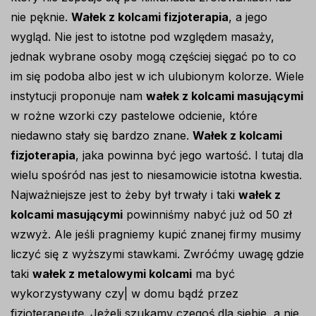
nie pęknie.
Wałek z kolcami fizjoterapia
, a jego
wygląd. Nie jest to istotne pod względem masaży,
jednak wybrane osoby mogą częściej sięgać po to co
im się podoba albo jest w ich ulubionym kolorze. Wiele
instytucji proponuje nam
wałek z kolcami masującymi
w rożne wzorki czy pastelowe odcienie, które
niedawno stały się bardzo znane.
Wałek z kolcami
fizjoterapia
, jaka powinna być jego wartość. I tutaj dla
wielu spośród nas jest to niesamowicie istotna kwestia.
Najważniejsze jest to żeby był trwały i taki
wałek z
kolcami masującymi
powinniśmy nabyć już od 50 zł
wzwyż. Ale jeśli pragniemy kupić znanej firmy musimy
liczyć się z wyższymi stawkami. Zwróćmy uwagę gdzie
taki
wałek z metalowymi kolcami
ma być
wykorzystywany czy| w domu bądź przez
fizjoterapeutę. Jeżeli szukamy czegoś dla siebie, a nie