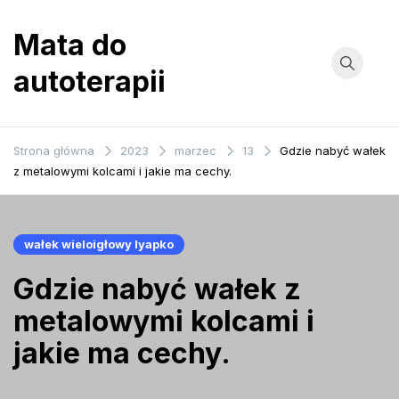
Przejdź
do
Mata do
treści
autoterapii
Strona główna
2023
marzec
13
Gdzie nabyć wałek
z metalowymi kolcami i jakie ma cechy.
wałek wieloigłowy lyapko
Gdzie nabyć wałek z
metalowymi kolcami i
jakie ma cechy.