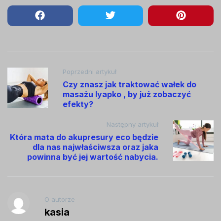
Nawigacja
Poprzedni artykuł
Czy znasz jak traktować wałek do
wpisu
masażu lyapko , by już zobaczyć
efekty?
Następny artykuł
Która mata do akupresury eco będzie
dla nas najwłaściwsza oraz jaka
powinna być jej wartość nabycia.
O autorze
kasia