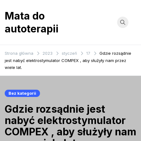
Przejdź
do
Mata do
treści
autoterapii
Strona główna
2023
styczeń
17
Gdzie rozsądnie
jest nabyć elektrostymulator COMPEX , aby służyły nam przez
wiele lat.
Bez kategorii
Gdzie rozsądnie jest
nabyć elektrostymulator
COMPEX , aby służyły nam