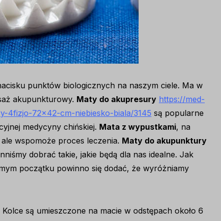
acisku punktów biologicznych na naszym ciele. Ma w
asaż akupunkturowy.
Maty do akupresury
https://med-
y-4fizjo-72×42-cm-niebiesko-biala/3145
są popularne
ycyjnej medycyny chińskiej.
Mata z wypustkami
, na
y, ale wspomoże proces leczenia.
Maty do akupunktury
śmy dobrać takie, jakie będą dla nas idealne. Jak
mym początku powinno się dodać, że wyróżniamy
. Kolce są umieszczone na macie w odstępach około 6