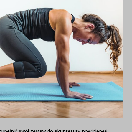
zupełnić swój zestaw do akupresury powinieneś