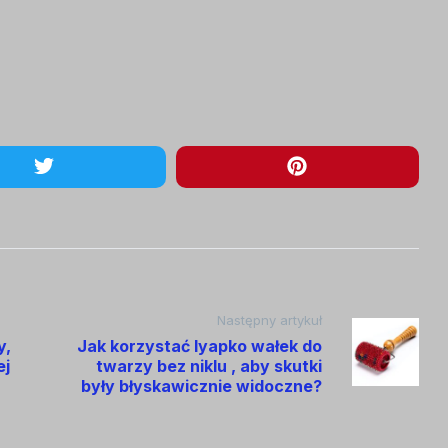
Następny artykuł
y,
Jak korzystać lyapko wałek do
ej
twarzy bez niklu , aby skutki
były błyskawicznie widoczne?