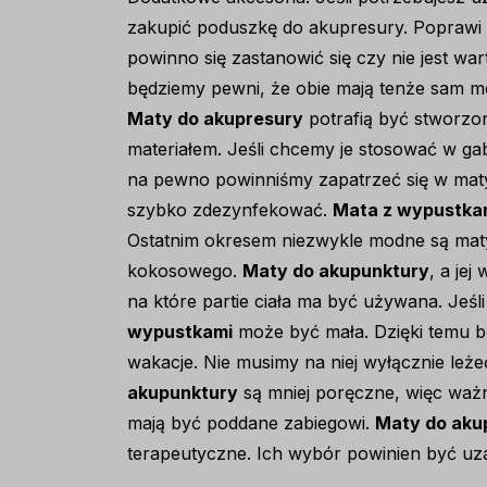
zakupić poduszkę do akupresury. Popraw
powinno się zastanowić się czy nie jest wa
będziemy pewni, że obie mają tenże sam 
Maty do akupresury
potrafią być stworzon
materiałem. Jeśli chcemy je stosować w gab
na pewno powinniśmy zapatrzeć się w maty
szybko zdezynfekować.
Mata z wypustka
Ostatnim okresem niezwykle modne są maty 
kokosowego.
Maty do akupunktury
, a je
na które partie ciała ma być używana. Jeśl
wypustkami
może być mała. Dzięki temu bę
wakacje. Nie musimy na niej wyłącznie leże
akupunktury
są mniej poręczne, więc ważne
mają być poddane zabiegowi.
Maty do aku
terapeutyczne. Ich wybór powinien być uz