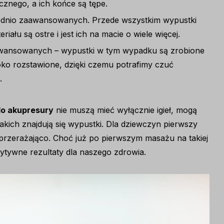
znego, a ich końce są tępe.
ednio zaawansowanych. Przede wszystkim wypustki
iału są ostre i jest ich na macie o wiele więcej.
wansowanych – wypustki w tym wypadku są zrobione
roko rozstawione, dzięki czemu potrafimy czuć
.
o akupresury
nie muszą mieć wyłącznie igieł, mogą
akich znajdują się wypustki. Dla dziewczyn pierwszy
przerażająco. Choć już po pierwszym masażu na takiej
tywne rezultaty dla naszego zdrowia.