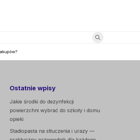
 zakupów?
Ostatnie wpisy
Jakie środki do dezynfekcji
powierzchni wybrać do szkoły i domu
opieki
Stadiopasta na stłuczenia i urazy —
praktyczny przewodnik dla każdego