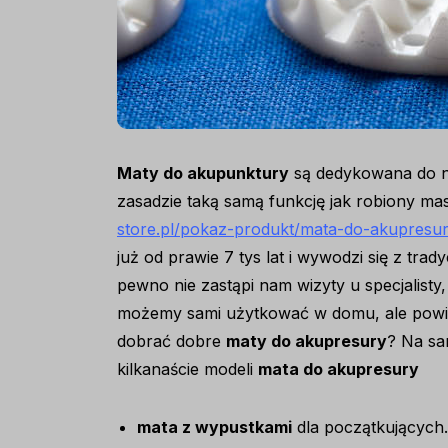
Maty do akupunktury
są dedykowana do n
zasadzie taką samą funkcję jak robiony m
store.pl/pokaz-produkt/mata-do-akupresur
już od prawie 7 tys lat i wywodzi się z trad
pewno nie zastąpi nam wizyty u specjalist
możemy sami użytkować w domu, ale powinni
dobrać dobre
maty do akupresury
? Na sa
kilkanaście modeli
mata do akupresury
mata z wypustkami
dla początkujących