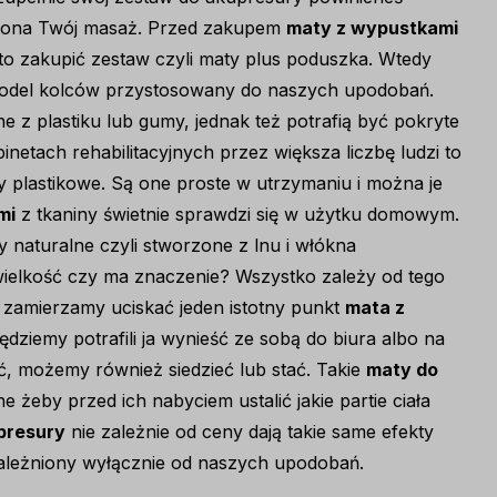
i ona Twój masaż. Przed zakupem
maty z wypustkami
rto zakupić zestaw czyli maty plus poduszka. Wtedy
model kolców przystosowany do naszych upodobań.
e z plastiku lub gumy, jednak też potrafią być pokryte
inetach rehabilitacyjnych przez większa liczbę ludzi to
 plastikowe. Są one proste w utrzymaniu i można je
mi
z tkaniny świetnie sprawdzi się w użytku domowym.
naturalne czyli stworzone z lnu i włókna
j wielkość czy ma znaczenie? Wszystko zależy od tego
i zamierzamy uciskać jeden istotny punkt
mata z
dziemy potrafili ja wynieść ze sobą do biura albo na
ć, możemy również siedzieć lub stać. Takie
maty do
 żeby przed ich nabyciem ustalić jakie partie ciała
presury
nie zależnie od ceny dają takie same efekty
ależniony wyłącznie od naszych upodobań.