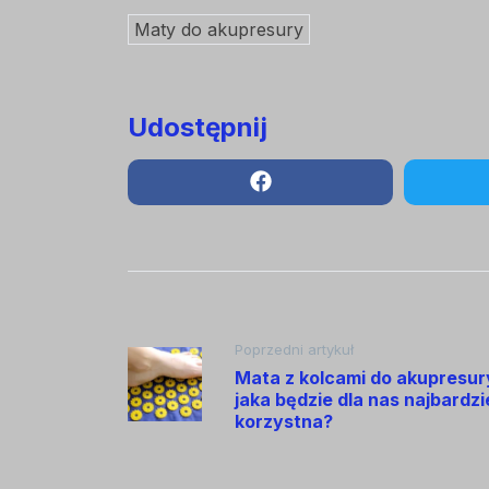
Maty do akupresury
Udostępnij
Nawigacja
Poprzedni artykuł
Mata z kolcami do akupresur
jaka będzie dla nas najbardzi
wpisu
korzystna?