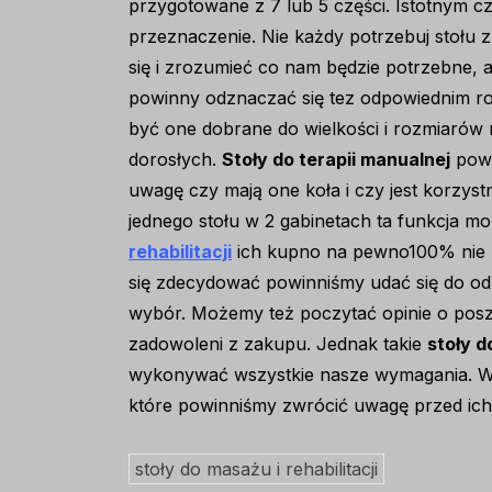
przygotowane z 7 lub 5 części. Istotnym cz
przeznaczenie. Nie każdy potrzebuj stołu 
się i zrozumieć co nam będzie potrzebne, a
powinny odznaczać się tez odpowiednim ro
być one dobrane do wielkości i rozmiarów 
dorosłych.
Stoły do terapii manualnej
powi
uwagę czy mają one koła i czy jest korzyst
jednego stołu w 2 gabinetach ta funkcja m
rehabilitacji
ich kupno na pewno100% nie na
się zdecydować powinniśmy udać się do od
wybór. Możemy też poczytać opinie o posz
zadowoleni z zakupu. Jednak takie
stoły do
wykonywać wszystkie nasze wymagania. Wy
które powinniśmy zwrócić uwagę przed ich
stoły do masażu i rehabilitacji