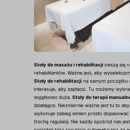
Stoły do masażu i rehabilitacji
cieszą się 
rehabilitantów. Ważne jest, aby wyselekcjo
Stoły do rehabilitacji
na samym początku na
interesuje, aby zapłacić. Tu możemy wybrać
wyjątkowo duża.
Stoły do terapii manualn
działające. Niezmiernie ważne jest tu to aby
wykonuje zabieg winien prosto dopasować w
trochę regulacji. Nie każdy spośród nas jes
posiadać taką regulację automatyczną za p