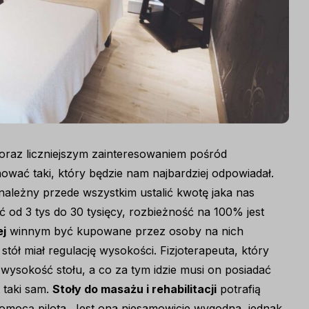
coraz liczniejszym zainteresowaniem pośród
nować taki, który będzie nam najbardziej odpowiadał.
leżny przede wszystkim ustalić kwotę jaka nas
 od 3 tys do 30 tysięcy, rozbieżność na 100% jest
ej
winnym być kupowane przez osoby na nich
 stół miał regulację wysokości. Fizjoterapeuta, który
ysokość stołu, a co za tym idzie musi on posiadać
t taki sam.
Stoły do masażu i rehabilitacji
potrafią
omocą pilota. Jest ona niesamowicie wygodna, jednak