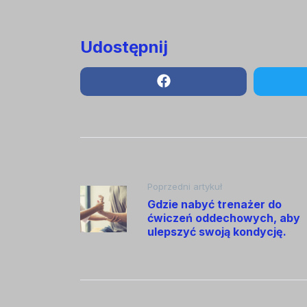
Udostępnij
Nawigacja
Poprzedni artykuł
Gdzie nabyć trenażer do
ćwiczeń oddechowych, aby
wpisu
ulepszyć swoją kondycję.