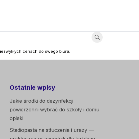
niezwykłych cenach do swego biura.
Ostatnie wpisy
Jakie środki do dezynfekcji
powierzchni wybrać do szkoły i domu
opieki
Stadiopasta na stłuczenia i urazy —
praktyczny przewodnik dla każdego