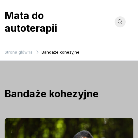
Przejdź
do
Mata do
treści
autoterapii
Strona główna
Bandaże kohezyjne
Bandaże kohezyjne